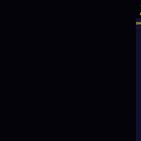
⚡ APK aktif
✦
Trend
0.00%