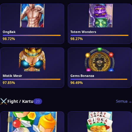
OngBak
Totem Wonders
98.72%
98.27%
Mistik Mesir
Gems Bonanza
97.85%
96.49%
⚔️
Fight / Kartu
20
Semua →