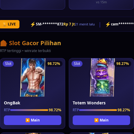
vs 15m
|
⚡
SM-*******872
🏆 LIVE
Rp 7 Jt
cam********791
Rp 6 Jt
21 menit lalu
2 jam lalu
🎰 Slot Gacor Pilihan
RTP tertinggi • winrate terbukti
Slot
98.72%
Slot
98.27%
OngBak
Totem Wonders
RTP
98.72%
RTP
98.27%
▶ Main
▶ Main