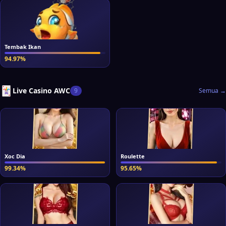
Tembak Ikan
94.97%
🃏
Live Casino AWC
9
Semua →
Xoc Dia
Roulette
99.34%
95.65%